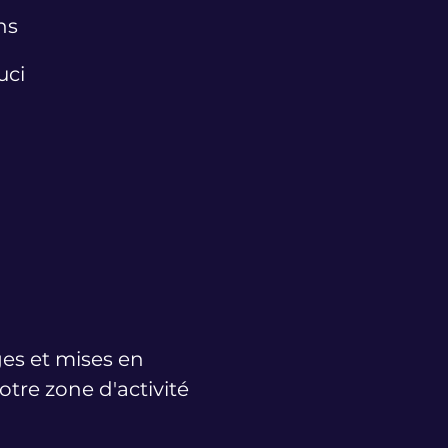
ns
uci
ges et mises en
tre zone d'activité