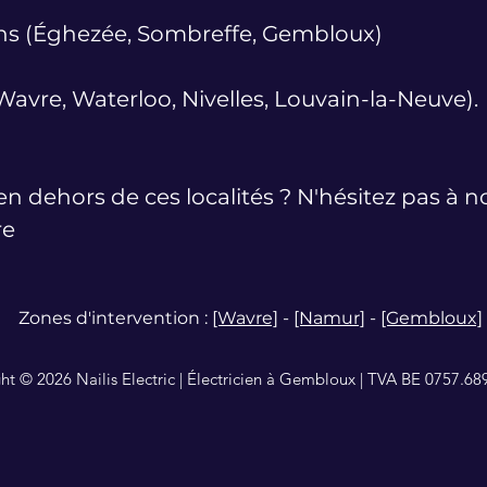
ns (Éghezée, Sombreffe, Gembloux)
avre, Waterloo, Nivelles, Louvain-la-Neuve).
en dehors de ces localités ? N'hésitez pas à 
re
Zones d'intervention :
[Wavre]
-
[Namur]
-
[Gembloux]
ht © 2026 Nailis Electric | Électricien à Gembloux | TVA BE 0757.68