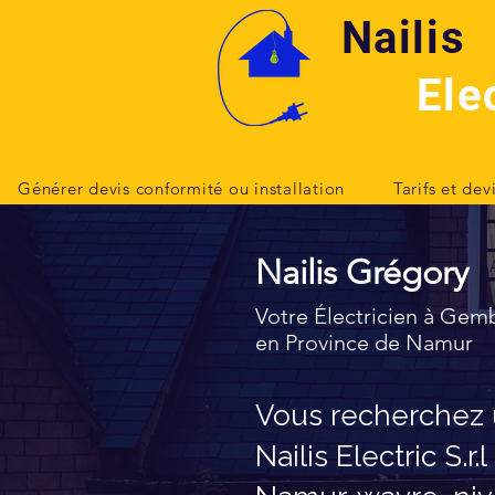
Nailis
Nailis
Ele
Ele
Générer devis conformité ou installation
Tarifs et dev
Nailis Grégory
Votre Électricien à Gem
en Province de Namur
Vous recherchez u
Nailis Electric S.