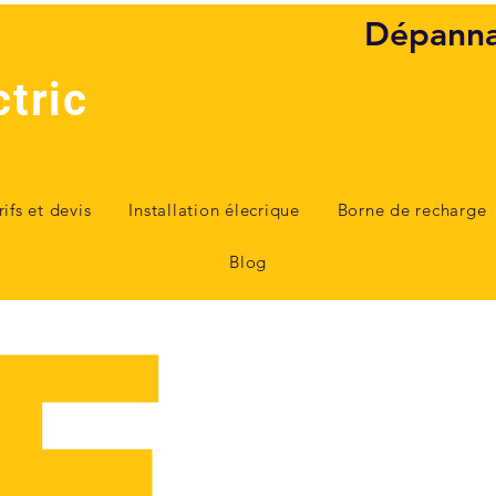
Dépanna
ctric
rifs et devis
Installation élecrique
Borne de recharge
Blog
E