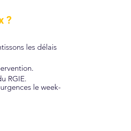
x ?
issons les délais
tervention.
 du RGIE.
s urgences le week-