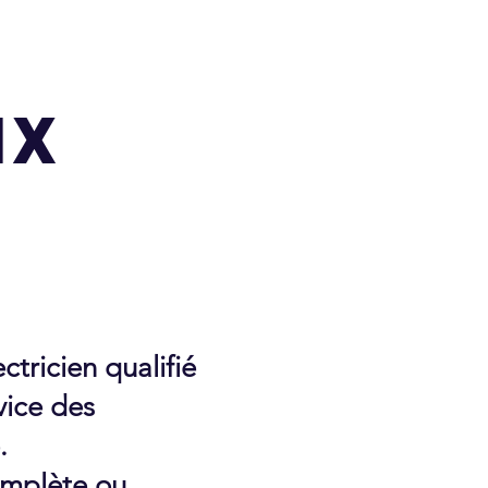
ux
tricien qualifié
vice des
.
omplète ou