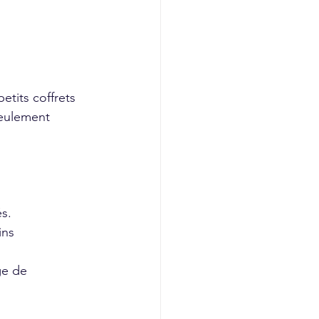
tits coffrets 
seulement 
s.
ns 
ge de 