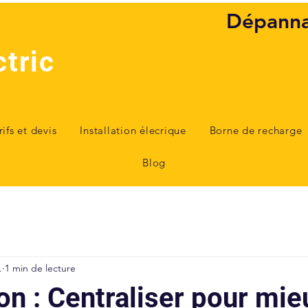
Dépanna
ctric
rifs et devis
Installation élecrique
Borne de recharge
Blog
.
1 min de lecture
on : Centraliser pour mie