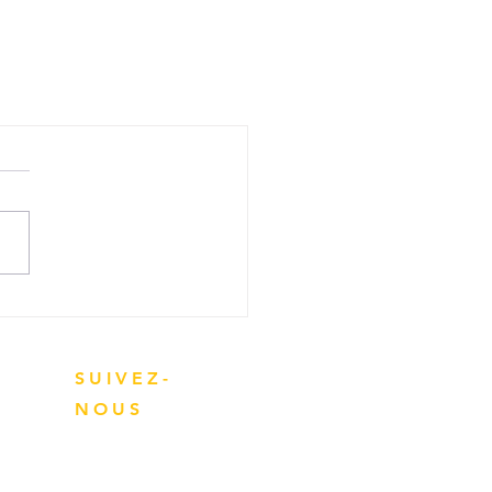
SUIVEZ-
NOUS
Restez en contact avec
Nailis Electric SRL