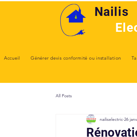
Nailis
Ele
Accueil
Générer devis conformité ou installation
Ta
All Posts
nailiselectric
26 janv
Rénovati